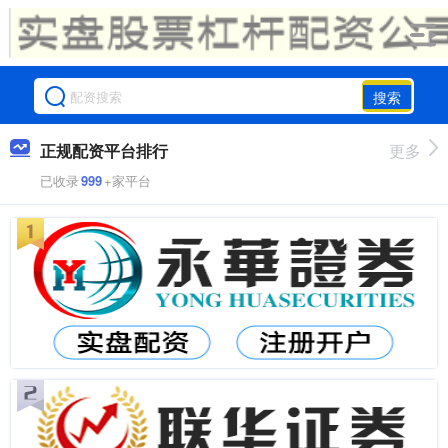
搜索
正规配资平台排行
更多
已收录
999
+家平台