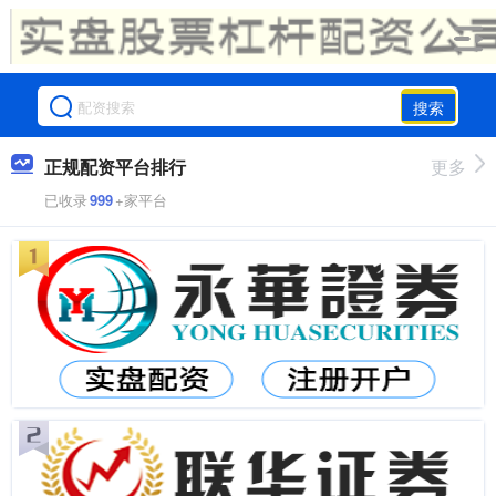
搜索
正规配资平台排行
更多
已收录
999
+家平台