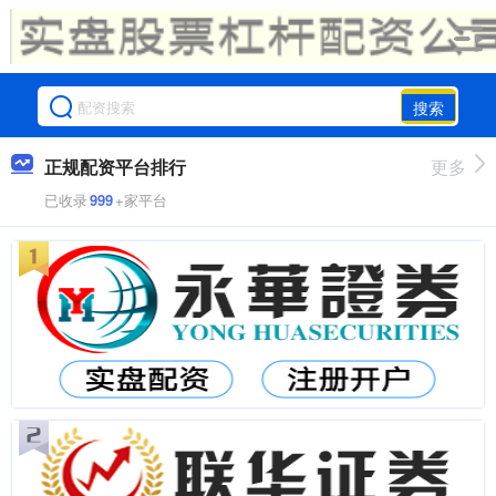
搜索
正规配资平台排行
更多
已收录
999
+家平台