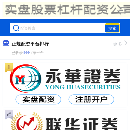
搜索
正规配资平台排行
更多
已收录
999
+家平台